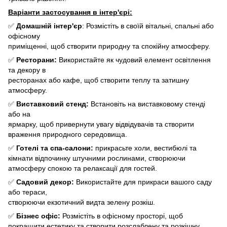
Варіанти застосування в інтер'єрі:
✅
Домашній інтер'єр
: Розмістіть в своїй вітальні, спальні або
офісному
приміщенні, щоб створити природну та спокійну атмосферу.
✅
Ресторани:
Використайте як чудовий елемент освітлення
та декору в
ресторанах або кафе, щоб створити теплу та затишну
атмосферу.
✅
Виставковий стенд:
Встановіть на виставковому стенді
або на
ярмарку, щоб привернути увагу відвідувачів та створити
враження природного середовища.
✅
Готелі та спа-салони:
прикрасьте холи, вестибюлі та
кімнати відпочинку штучними рослинами, створюючи
атмосферу спокою та релаксації для гостей.
✅
Садовий декор:
Використайте для прикраси вашого саду
або тераси,
створюючи екзотичний видта зелену розкіш.
✅
Бізнес офіс:
Розмістіть в офісному просторі, щоб
покращити естетику та створити розслаблену та розкішну