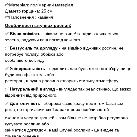
🌱Матеріал: полімерний матеріал
Діаметр горщика: 25 см
🌱Наповнення : каміння
Особливості штучних рослин:
✅
Вічна свіжість
- ніколи не в'яне! завжди залишається
зелена, радуючи ваш погляд кожного
✅
Беззусиль та догляду
- на відміно відживих рослин, не
потребує поливу, обрізки або
особливого догляду.
✅
Універсальність
- підходить для будь-якого інтер'єру, чи це
будинок офіс готель або
ресторан, шлучна рослина створить стильну атмосферу.
✅
Натуральний вигляд
- виглядає так реалістично, що важко
відрізнити від природного.
✅
Довговічність
- збереже свою красу протягом багатьох
років, не втрачаючи свої характерних особливостей.
економія часу та грошей - вам більше не потрібно регулярно
кулувати рослини або
займатися доглядом, наші штучні рослини - це вигдне та
тривале рішення.